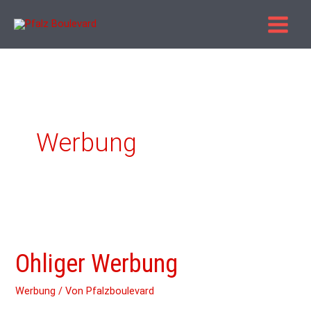
Zum
Inhalt
springen
Werbung
Ohliger
Werbung
Ohliger Werbung
Werbung
/ Von
Pfalzboulevard