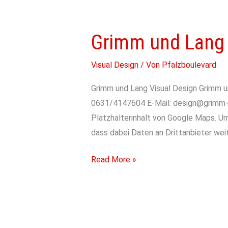
Grimm
und
Grimm und Lang
Lang
Visual Design
/ Von
Pfalzboulevard
Grimm und Lang Visual Design Grimm u
0631/4147604 E-Mail: design@grimm-l
Platzhalterinhalt von Google Maps. Um 
dass dabei Daten an Drittanbieter wei
Read More »