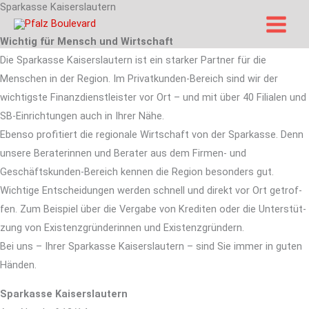
Sparkasse Kaiserslautern
Zum
Inhalt
Wichtig für Mensch und Wirtschaft
springen
Die Sparkasse Kaiserslautern ist ein starker Partner für die
Menschen in der Region. Im Privat­kunden-Bereich sind wir der
wichtigste Finanz­dienst­leister vor Ort – und mit über 40 Filialen und
SB-Ein­rich­tungen auch in Ihrer Nähe.
Ebenso profitiert die regionale Wirt­schaft von der Spar­kasse. Denn
unsere Beraterinnen und Berater aus dem Firmen- und
Geschäftskunden-Bereich kennen die Region besonders gut.
Wichtige Ent­schei­dungen werden schnell und direkt vor Ort ge­trof­
fen. Zum Bei­spiel über die Ver­gabe von Krediten oder die Unter­stüt­
zung von Existenzgründerinnen und Existenzgründern.
Bei uns – Ihrer Sparkasse Kaiserslautern – sind Sie immer in guten
Händen.
Sparkasse Kaiserslautern